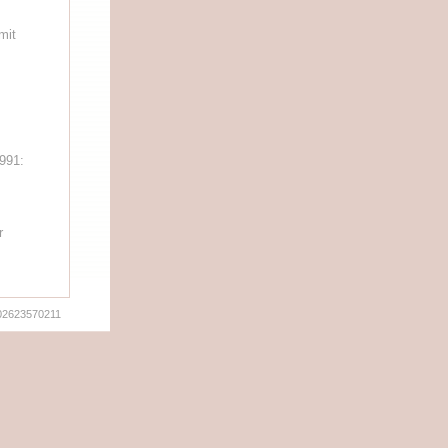
mit
991:
r
02623570211