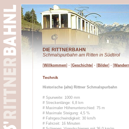
DIE RITTNERBAHN
Schmalspurbahn am Ritten in Südtirol
[
Willkommen
]
·
[
Geschichte
]
·
[
Bilder
]
·
[
Wander
Technik
Historische (alte) Rittner Schmalspurbahn
# Spurweite: 1000 mm
# Streckenlänge: 6,8 km
# Maximaler Höhenunterschied: 75 m
# Maximale Steigung: 4,5 %
# Fahrgeschwindigkeit: 30 km/h
# Fahrzeit: 16 Minuten
# Schienen: Vignolschienen mit 36,0 km/m