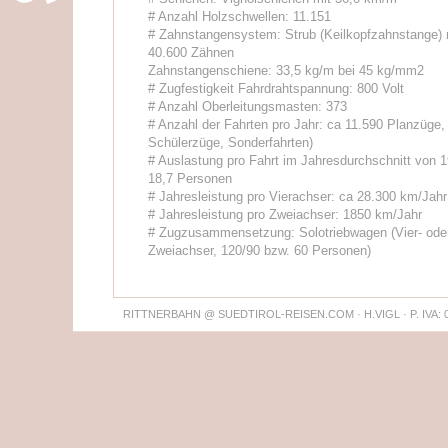
# Anzahl Holzschwellen: 11.151
# Zahnstangensystem: Strub (Keilkopfzahnstange) 
40.600 Zähnen
Zahnstangenschiene: 33,5 kg/m bei 45 kg/mm2
# Zugfestigkeit Fahrdrahtspannung: 800 Volt
# Anzahl Oberleitungsmasten: 373
# Anzahl der Fahrten pro Jahr: ca 11.590 Planzüge,
Schülerzüge, Sonderfahrten)
# Auslastung pro Fahrt im Jahresdurchschnitt von 1
18,7 Personen
# Jahresleistung pro Vierachser: ca 28.300 km/Jahr
# Jahresleistung pro Zweiachser: 1850 km/Jahr
# Zugzusammensetzung: Solotriebwagen (Vier- ode
Zweiachser, 120/90 bzw. 60 Personen)
RITTNERBAHN @ SUEDTIROL-REISEN.COM · H.VIGL · P. IVA: 